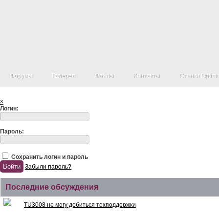
Форумы
Галерея
Файлы
Контакты
Станки Optim
×
Логин:
Пароль:
Сохранить логин и пароль
Забыли пароль?
Последние обсуждения
TU3008 не могу добиться техподдержки