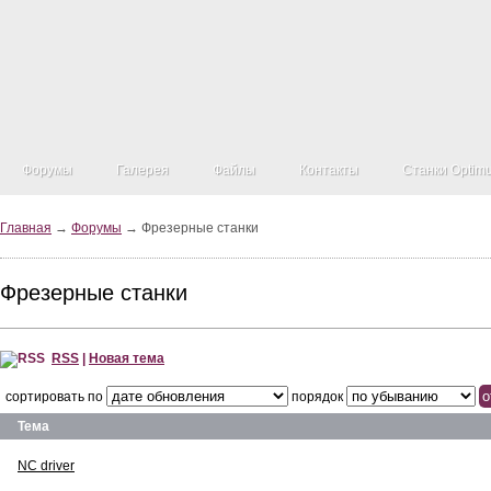
Форумы
Галерея
Файлы
Контакты
Станки Optim
Главная
→
Форумы
→ Фрезерные станки
Фрезерные станки
RSS
|
Новая тема
сортировать по
порядок
Тема
NC driver