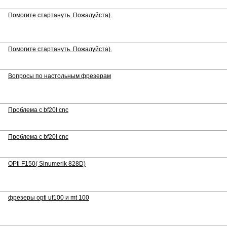
Помогите стартануть. Пожалуйста).
Помогите стартануть. Пожалуйста).
Вопросы по настольным фрезерам
Проблема с bf20l cnc
Проблема с bf20l cnc
OPti F150( Sinumerik 828D)
фрезеры opti uf100 и mt 100