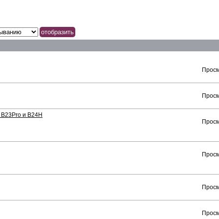
Просм
Просм
 B23Pro и B24H
Просм
Просм
Просм
Просм