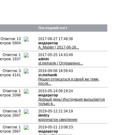
Последний пост
Ответов: 13
2017-06-27 17:48:38
отров: 5904
модератор
A_Master ( 2017-06-26...
Ответов: 1
2017-05-25 14:43:49
отров: 1937
admin
st.mehanik ( Отправлено...
Ответов: 3
2016-09-06 18:59:43
отров: 4141
st.mehanik
Решил отписаться в своей же теме,
после...
Ответов: 1
2015-05-14 09:19:24
отров: 2098
модератор
Добрый день! Инструкция высылается
только в...
Ответов: 0
2019-05-12 21:34:19
отров: 2667
dmitry
корончатое сверление
Ответов: 1
2019-05-21 13:08:23
отров: 2667
модератор