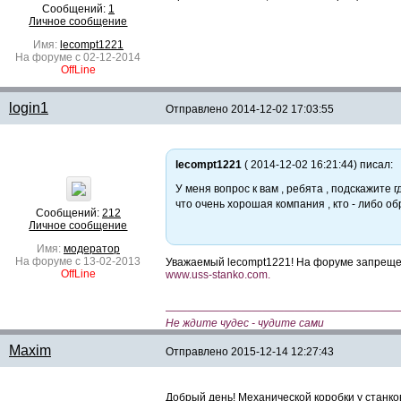
Сообщений:
1
Личное сообщение
Имя:
lecompt1221
На форуме с 02-12-2014
OffLine
login1
Отправлено
2014-12-02 17:03:55
lecompt1221
( 2014-12-02 16:21:44) писал:
У меня вопрос к вам , ребята , подскажите
что очень хорошая компания , кто - либо о
Сообщений:
212
Личное сообщение
Имя:
модератор
На форуме с 13-02-2013
Уважаемый lecompt1221! На форуме запрещен
OffLine
www.uss-stanko.com.
—————————————————————
Не ждите чудес - чудите сами
Maxim
Отправлено
2015-12-14 12:27:43
Добрый день! Механической коробки у станко