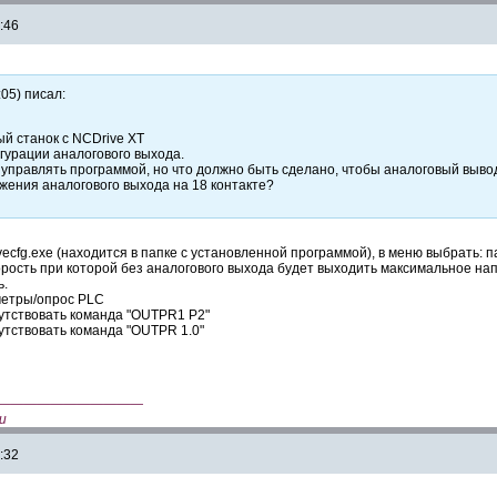
:46
:05) писал:
й станок с NCDrive XT
гурации аналогового выхода.
управлять программой
, но
что должно быть сделано, чтобы
аналоговый выво
яжения
аналогового выхода
на 18 контактe?
ecfg.exe (находится в папке с установленной программой), в меню выбрать:
рость при которой без аналогового выхода будет выходить максимальное н
ь.
метры/опрос PLC
утствовать команда "OUTPR1 P2"
утствовать команда "OUTPR 1.0"
———————————
и
:32