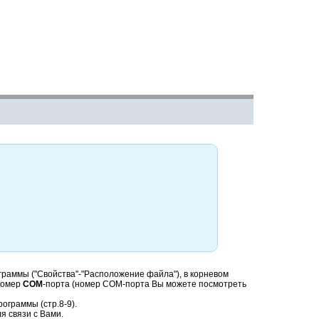
граммы ("Свойства"-"Расположение файла"), в корневом
номер
COM
-порта (номер COM-порта Вы можете посмотреть
ограммы (стр.8-9).
я связи с Вами.