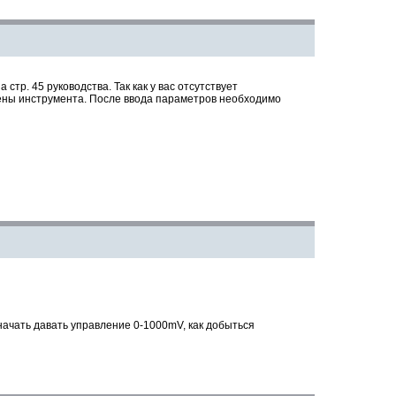
тр. 45 руководства. Так как у вас отсутствует
ены инструмента. После ввода параметров необходимо
ачать давать управление 0-1000mV,
как доб
ы
ться