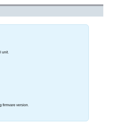
unit.
irmvare version.