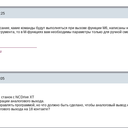
:25
ние, какие команды будут выполняться при вызове функции М6, написаны на с
трумента, то в М-функциях вам необходимы параметры только для ручной см
———————————
и
:05
станок с NCDrive XT
урации аналогового выхода.
правлять программой
, но
что должно быть сделано, чтобы
аналоговый вывод
н
гового выхода
на 18 контактe?