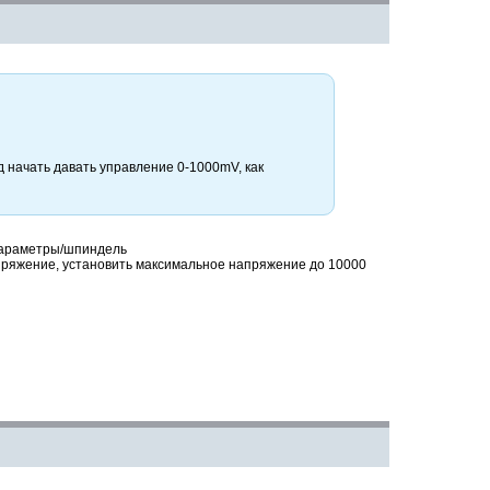
д
начать давать управление 0-1000mV,
как
 параметры/шпиндель
апряжение, установить максимальное напряжение до 10000