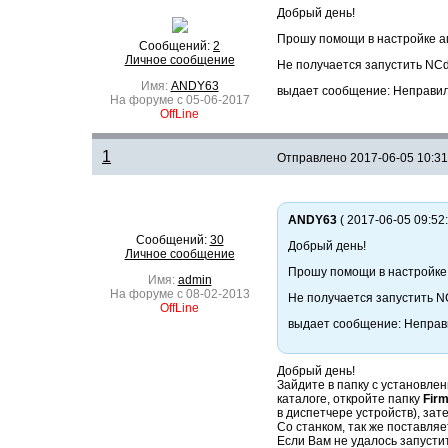
Добрый день!
Прошу помощи в настройке ап
Сообщений:
2
Личное сообщение
Не получается запустить NCd
Имя:
ANDY63
выдает сообщение: Неправил
На форуме с 05-06-2017
OffLine
1
Отправлено
2017-06-05 10:31
ANDY63
( 2017-06-05 09:52:
Сообщений:
30
Добрый день!
Личное сообщение
Прошу помощи в настройке 
Имя:
admin
На форуме с 08-02-2013
Не получается запустить N
OffLine
выдает сообщение: Неправ
Добрый день!
Зайдите в папку с установле
каталоге, откройте папку
Fir
в диспетчере устройств), зат
Со станком, так же поставляе
Если Вам не удалось запусти