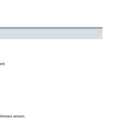
nit.
rmvare version.