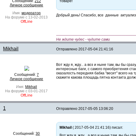
Сообщений:
212
товаре!
Личное сообщение
Имя:
модератор
Добрый день! Спасибо, все данные актуали
На форуме с 13-02-2013
OffLine
—————————————————————
Не ждите чудес - чудите сами
Mikhail
Отправлено
2017-05-04 21:41:16
Вот жду я, жду... а воз и ныне там, вы бы ср
интересные баги, с самого приобретения ста
оказалость передняя бабка "весит" всего на 
Сообщений:
7
скажите какова площадь пятна контакта дол
Личное сообщение
Имя:
Mikhail
На форуме с 03-01-2017
OffLine
1
Отправлено
2017-05-05 13:06:20
Mikhail
( 2017-05-04 21:41:16) писал:
Сообщений:
30
Вот жду я, жду... а воз и ныне там, вы бы 