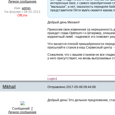
Личное сообщение
интересные баги, с самого приобретения с
"малышах", а нет, оказалость передняя бабк
Имя:
admin
представители Опти мум'а скажите какова 
На форуме с 08-02-2013
OffLine
Добрый день Михаил!
Приносим свои извинения за нерешенность до
приедет глава Optimum г-н Штюрмер, опишем
корректный лимб - надеемся это поможет реш
Что касается плохой пришабренности передн
присылайте станок в наш Сервисный центр -
Сожалеем, что с вашим станком не все гладко
у него присутствуют, на вновь выпускаемых с
—————————————————————
Login1
Mikhail
Отправлено
2017-05-08 09:44:08
Добрый день! Это дельное предложение, стан
Сообщений:
7
Личное сообщение