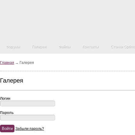
Форумы
Галерея
Файлы
Контакты
Станки Optim
Главная
→ Галерея
Галерея
Логин
Пароль
Забыли пароль?