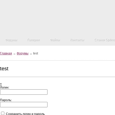
Форумы
Галерея
Файлы
Контакты
Станки Optim
Главная
→
Форумы
→ test
test
×
Логин:
Пароль:
Сохранить логин и пароль