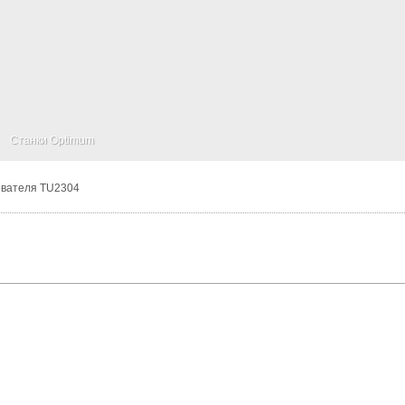
Станки Optimum
ователя TU2304