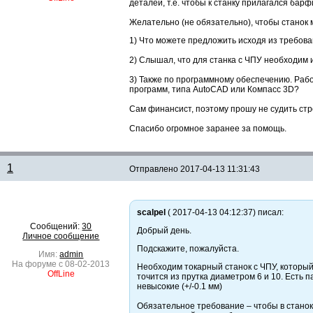
деталей, т.е. чтобы к станку прилагался бар
Желательно (не обязательно), чтобы станок м
1) Что можете предложить исходя из требов
2) Слышал, что для станка c ЧПУ необходим 
3) Также по программному обеспечению. Рабо
программ, типа AutoCAD или Компасс 3D?
Сам финансист, поэтому прошу не судить стр
Спасибо огромное заранее за помощь.
1
Отправлено
2017-04-13 11:31:43
scalpel
( 2017-04-13 04:12:37) писал:
Сообщений:
30
Добрый день.
Личное сообщение
Подскажите, пожалуйста.
Имя:
admin
На форуме с 08-02-2013
Необходим токарный станок с ЧПУ, которы
OffLine
точится из прутка диаметром 6 и 10. Есть 
невысокие (+/-0.1 мм)
Обязательное требование – чтобы в станок